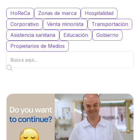
HoReCa
Zonas de marca
Hospitalidad
Corporativo
Venta minorista
Transportación
Asistencia sanitaria
Educación
Gobierno
Propietarios de Medios