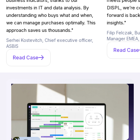
business indicators, thanks to our
meets people’s 
investments in IT and data analysis. By
DISPL, we’re co
understanding who buys what and when,
forward is back
we can manage purchases optimally. This
insights."
approach saves us thousands."
Filip Felczak, 
Manager EMEA,
Serhei Kostevitch, Chief executive officer,
ASBIS
Read Case
Read Case