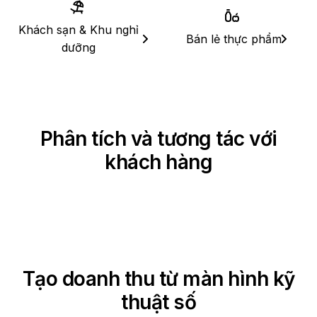
Khách sạn & Khu nghỉ
Bán lẻ thực phẩm
dưỡng
Phân tích và tương tác với
khách hàng
THÔNG TIN CHI TIẾT VỀ KHÁCH TRUY CẬP
BIỂN HIỆU KỸ THUẬT SỐ NHẮM MỤC TIÊU
MẪU KHÔNG CẦN MÃ & TRÌNH BIÊN TẬP TÍCH HỢP
Tạo doanh thu từ màn hình kỹ
thuật số