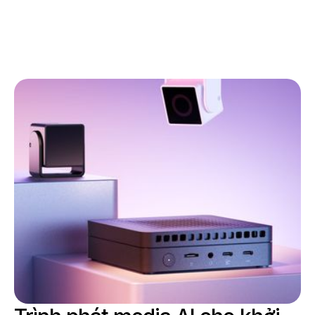
CÔNG CỤ TỰ ĐỘNG HÓA BÁN HÀNG QUẢNG CÁO DOOH
CỔNG THÔNG TIN BÁN HÀNG QUẢNG CÁO TỰ PHỤC VỤ
(SSP/DSP)