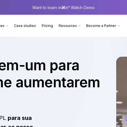
Want to learn more? Watch Demo
ies
Case studies
Pricing
Resources
Become a Partner
-em-um para
ine aumentarem
SPL
para sua