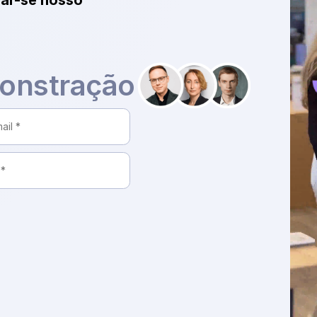
nar-se nosso
onstração