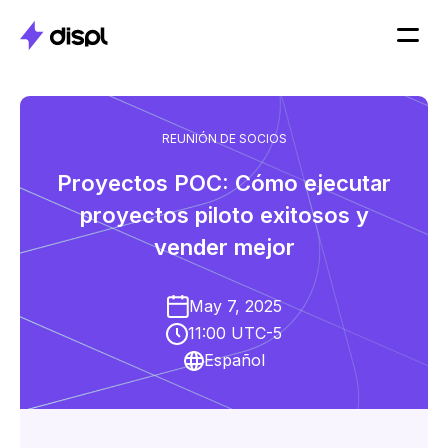
REUNIÓN DE SOCIOS
Proyectos POC: Cómo ejecutar
proyectos piloto exitosos y
vender mejor
May 7, 2025
11:00 UTC-5
Español