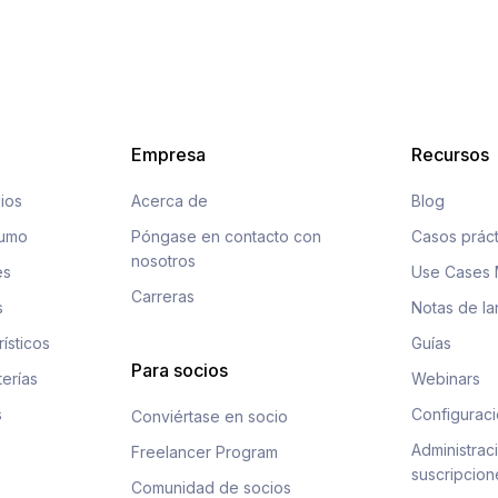
Empresa
Recursos
ios
Acerca de
Blog
sumo
Póngase en contacto con
Casos práct
nosotros
es
Use Cases 
Carreras
s
Notas de l
rísticos
Guías
Para socios
terías
Webinars
s
Configuraci
Conviértase en socio
Administrac
Freelancer Program
suscripcion
Comunidad de socios